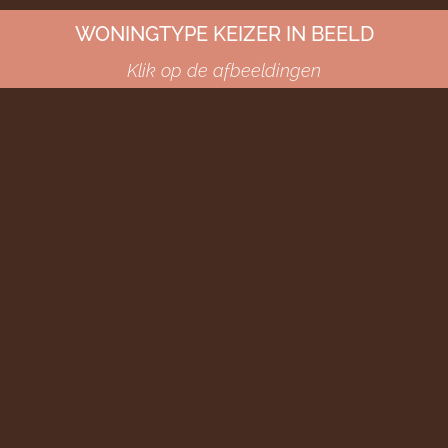
WONINGTYPE KEIZER IN BEELD
Klik op de afbeeldingen
SFEERPLATTEGROND