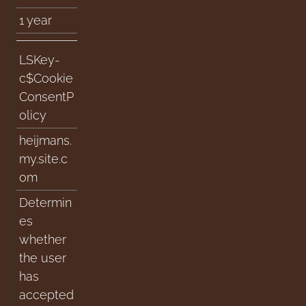
1 year
LSKey-
c$Cookie
ConsentP
olicy
heijmans.
my.site.c
om
Determin
es
whether
the user
has
accepted