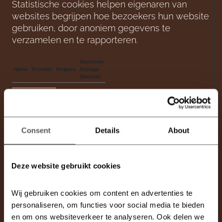
Statistische cookies helpen eigenaren van 
websites begrijpen hoe bezoekers hun website 
gebruiken, door anoniem gegevens te 
verzamelen en te rapporteren.
Maximum
Name
Provider
Purpose
Storage
Duration
_ga
Google
Consent
Details
About
Used to
send
data to
Deze website gebruikt cookies
Google
Analytics
Wij gebruiken cookies om content en advertenties te 
about the
personaliseren, om functies voor social media te bieden 
en om ons websiteverkeer te analyseren. Ook delen we 
visitor's