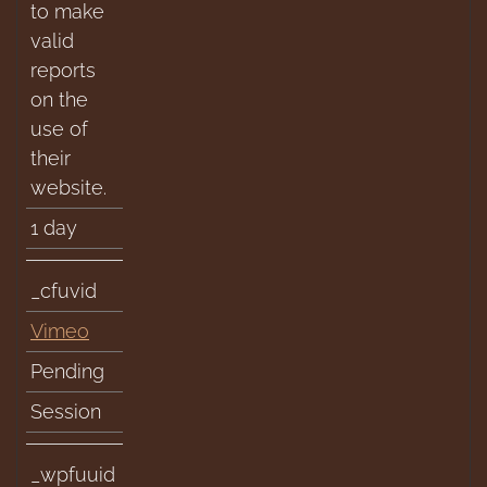
to make
valid
reports
on the
use of
their
website.
1 day
_cfuvid
Vimeo
Pending
Session
_wpfuuid