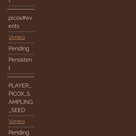
t
picox#ev
ents
Vimeo
Pending
Persisten
t
PLAYER_
PICOX_S
AMPLING
_SEED
Vimeo
Pending