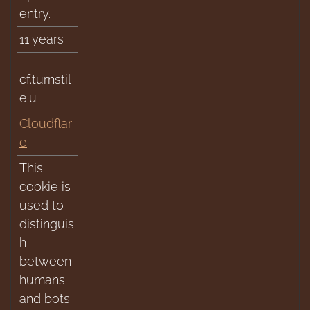
entry.
11 years
cf.turnstil
e.u
Cloudflar
e
This
cookie is
used to
distinguis
h
between
humans
and bots.