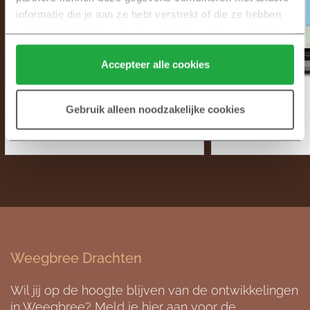
informatie die je aan ze hebt verstrekt of die ze hebben 
verzameld op basis van jouw gebruik van hun services.
Klik hier 
voor meer informatie over ons cookiebeleid.
Accepteer alle cookies
LAATSTE 3 WONINGEN TE
GOED VOORBE
Gebruik alleen noodzakelijke cookies
KOOP!
SLAG MET N
22 oktober 2025
19 oktober 2025
Weegbree Drachten
Wil jij op de hoogte blijven van de ontwikkelingen
in Weegbree? Meld je hier aan voor de