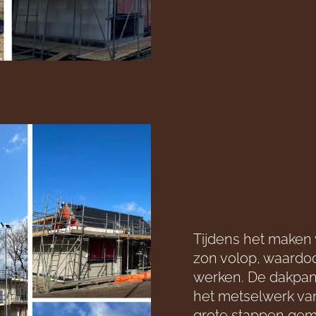
Tijdens het maken 
zon volop, waardo
werken. De dakpann
het metselwerk va
grote stappen gem