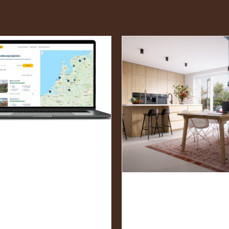
OED
OORBEREID
AN DE SLAG
ET
OPEN HUIS OP 
IEUWBOUW
& 15 JULI
 oktober 2025
19 juni 2025