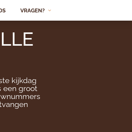
DS
DS
VRAGEN?
VRAGEN?
OLLE
te kijkdag
 een groot
bouwnummers
ntvangen