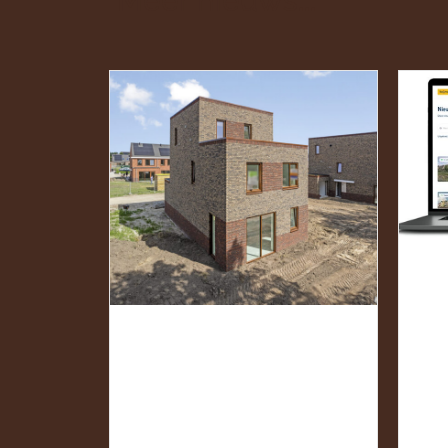
Meer nieuws...
G
V
LAATSTE 3
A
WONINGEN TE
M
KOOP!
N
22 oktober 2025
19