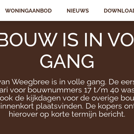
WONINGAANBOD
WONINGAANBOD
NIEUWS
NIEUWS
DOWNLOA
DOWNLOA
BOUW IS IN V
GANG
an Weegbree is in volle gang. De eers
uari voor bouwnummers 17 t/m 40 was
 ook de kijkdagen voor de overige 
binnenkort plaatsvinden. De kopers o
hierover op korte termijn bericht.