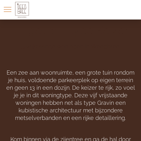
LOCATIE
WONINGAANBOD
Uitgelicht: type Keizer
5 vrijstaande woningen in Weegbree
Een zee aan woonruimte, een grote tuin rondom
je huis, voldoende parkeerplek op eigen terrein
en geen 13 in een dozijn.
De keizer te rijk, zo voel
je je in
dit woningtype.
Deze vijf vrijstaande
woningen hebben
net als type Gravin
een
kubistische architectuur
met bijzondere
metselverbanden en een rijke detaillering.
Kom binnen via de zijentree en ga de hal door