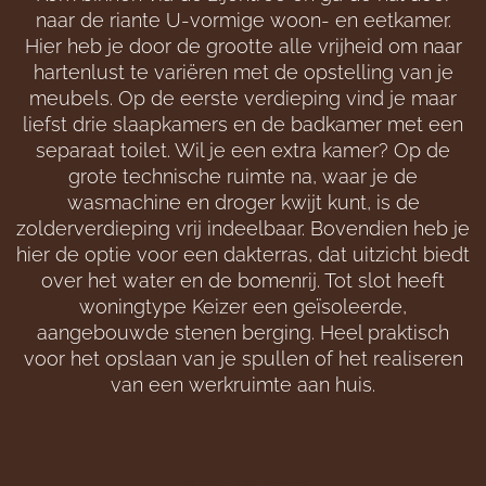
naar de riante U-vormige woon- en eetkamer.
Hier heb je door de grootte alle vrijheid om naar
hartenlust te variëren met de opstelling van je
meubels. Op de eerste verdieping vind je maar
liefst drie slaapkamers en de badkamer met een
separaat toilet.
Wil je een extra kamer?
Op de
grote technische ruimte na, waar je de
wasmachine en droger kwijt kunt, is de
zolderverdieping
vrij
indeelbaar
. Bovendien heb je
hier
de optie voor een dakterras, dat uitzicht biedt
over
het water en de bomenrij. Tot slot heeft
woningtype Keizer een
geïsoleerde
,
aangebouwde stenen berging.
Heel praktisch
voor het opslaan van je spullen
of het realiseren
van een
werkruimte aan huis.