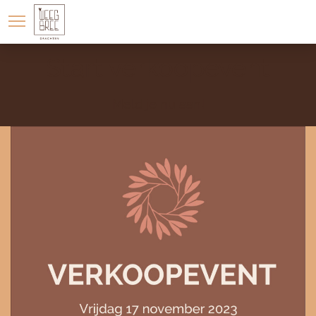
LOCATIE
WONINGAANBOD
Start verkoopevent
Meld je nu aan!