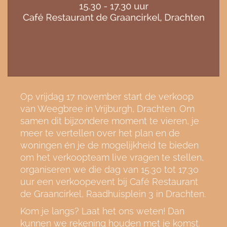
Op vrijdag 17 november start de verkoop
van Weegbree in Vrijburgh, Drachten. Om
samen dit bijzondere moment te vieren, je
meer te vertellen over het plan en de
woningen én je de mogelijkheid te bieden
om het verkoopteam live vragen te stellen,
organiseren we die dag van 15.30 tot 17.30
uur een verkoopevent bij Café Restaurant
de Graancirkel, Raadhuisplein 3 in Drachten.
Kom je langs? Laat het ons weten! Dan
kunnen we rekening houden met je komst.