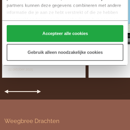
partners kunnen deze gegevens combineren met andere 
informatie die je aan ze hebt verstrekt of die ze hebben 
verzameld op basis van jouw gebruik van hun services.
Klik hier 
voor meer informatie over ons cookiebeleid.
Accepteer alle cookies
Gebruik alleen noodzakelijke cookies
LAATSTE 3 WONINGEN TE
GOED VOORBE
KOOP!
SLAG MET N
22 oktober 2025
19 oktober 2025
Weegbree Drachten