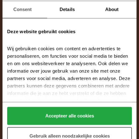
financiële ruimte te bieden bij het kopen van een
woning, wijzigt er vanaf het nieuwe jaar meer. Ben
Consent
Details
About
je alleenstaand en verdien je minimaal € 28.000,-
per jaar? Dan mag je vanaf 1 januari 2024 voor
Deze website gebruikt cookies
een woning € 16.000,- aanvullend lenen.
Wij gebruiken cookies om content en advertenties te 
personaliseren, om functies voor social media te bieden 
en om ons websiteverkeer te analyseren. Ook delen we 
informatie over jouw gebruik van onze site met onze 
partners voor social media, adverteren en analyse. Deze 
partners kunnen deze gegevens combineren met andere 
informatie die je aan ze hebt verstrekt of die ze hebben 
verzameld op basis van jouw gebruik van hun services.
Klik hier 
voor meer informatie over ons cookiebeleid.
Accepteer alle cookies
Vraag je hypotheekadviseur
Gebruik alleen noodzakelijke cookies