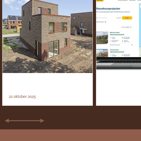
LAATSTE 3 WONINGEN TE
GOED VOORBE
KOOP!
SLAG MET N
22 oktober 2025
19 oktober 2025