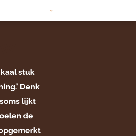
DS
DS
VRAGEN?
VRAGEN?
uw
 kaal stuk
ing.’ Denk
soms lijkt
oelen de
nopgemerkt