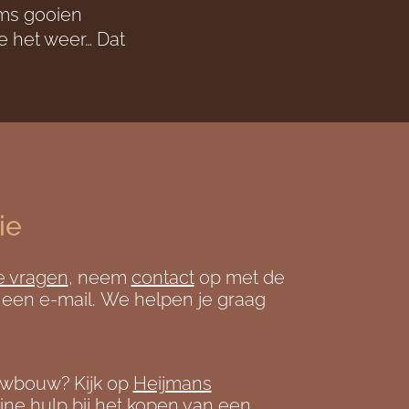
oms gooien
je het weer… Dat
ie
e vragen
, neem
contact
op met de
 een e-mail. We helpen je graag
uwbouw? Kijk op
Heijmans
ine hulp bij het kopen van een