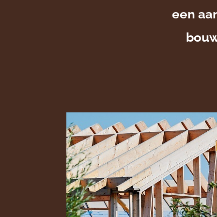
een aan
bouwp