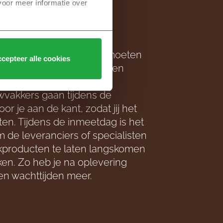
voor meer informatie over 
n hoe hoog de gordijnen moeten
cepteer alle cookies
et oog hebt? Of wil je weten
meter aan vloer je moet
wvakkers gaan tijdens de
r je aan de kant, zodat jij het
en. Tijdens de inmeetdag is het
de leveranciers of specialisten
producten te laten langskomen
en. Zo heb je na oplevering
en wachttijden meer.