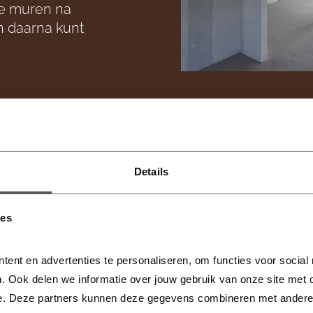
de muren na
n daarna kunt
Een bezoek aan de bouwplaats
Details
 van je woning bekijk je natuurlijk graag met eig
iseren we gedurende de bouw speciale kijkmom
ies
je aan en je bent klaar om te gaan! Het team zorg
ilig op de bouwplaats jouw woning kunt bezichtig
tent en advertenties te personaliseren, om functies voor social
. Ook delen we informatie over jouw gebruik van onze site met o
e. Deze partners kunnen deze gegevens combineren met andere in