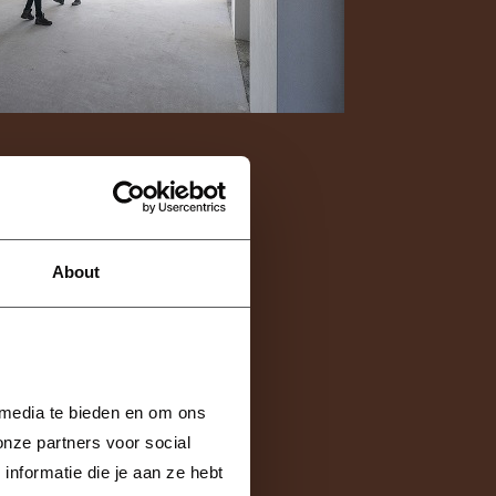
About
en ogen. Om die
enten. Helm,
t ervoor dat je
en.
 media te bieden en om ons 
nze partners voor social 
formatie die je aan ze hebt 