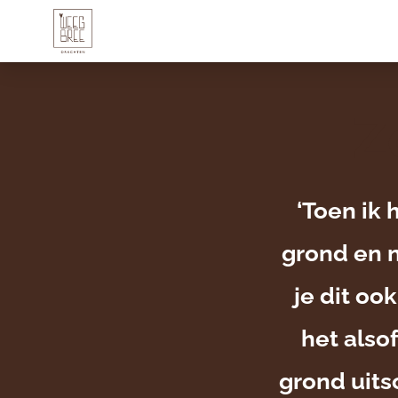
LOCATIE
LOCATIE
Z
‘Toen ik 
grond en 
je dit oo
het als
grond uit