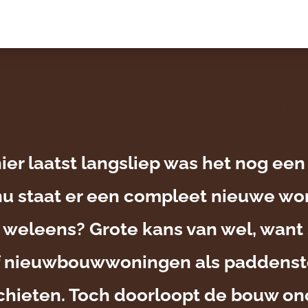
WONINGAANBOD
WONINGAANBOD
NIEUWS
NIEUWS
DOWNLOA
DOWNLOA
o werkt de bo
hier laatst langsliep was het nog een
nu staat er een compleet nieuwe won
k weleens? Grote kans van wel, want 
of nieuwbouwwoningen als paddenst
schieten. Toch doorloopt de bouw o