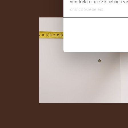
verstrekt of die ze hebben v
ons cookiebeleid.