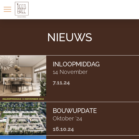
LOCATIE
WONINGAANBOD
NIEUWS
INLOOPMIDDAG
14 November
7.11.24
BOUWUPDATE
Oktober '24
16.10.24