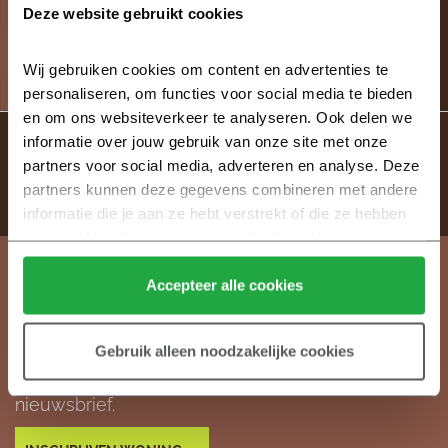
De start bouw datum is
Deze website gebruikt cookies
vervroegd naar juli 2024!
Wij gebruiken cookies om content en advertenties te 
5.07.24
personaliseren, om functies voor social media te bieden 
en om ons websiteverkeer te analyseren. Ook delen we 
1
2
3
4
…
6
informatie over jouw gebruik van onze site met onze 
partners voor social media, adverteren en analyse. Deze 
partners kunnen deze gegevens combineren met andere 
informatie die je aan ze hebt verstrekt of die ze hebben 
verzameld op basis van jouw gebruik van hun services.
Klik hier 
voor meer informatie over ons cookiebeleid.
Accepteer alle cookies
Weegbree Drachten
Gebruik alleen noodzakelijke cookies
Wil jij op de hoogte blijven van de ontwikkelingen
in Weegbree? Meld je hier aan voor de
nieuwsbrief.