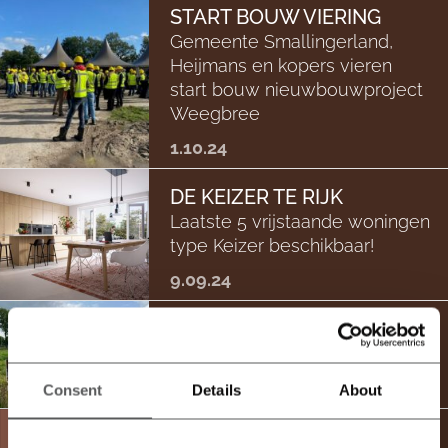
START BOUW VIERING
Gemeente Smallingerland,
Heijmans en kopers vieren
start bouw nieuwbouwproject
Weegbree
1.10.24
DE KEIZER TE RIJK
Laatste 5 vrijstaande woningen
type Keizer beschikbaar!
9.09.24
BOUW GESTART!
We zijn begonnen
25.07.24
Consent
Details
About
GOED NIEUWS!