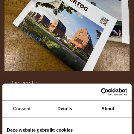
De eerste
koop-/aannemingsovereenkomsten voor
Weegbree in Drachten zijn getekend. Dit
betekent dat de eerste woningen zijn
Consent
Details
About
verkocht! De komende periode zullen meer
tekenafspraken plaatsvinden en zal de
kavelkaart steeds roder kleuren.
Deze website gebruikt cookies