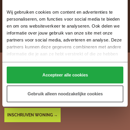
Wil jij ook wonen in Weegbree in Drachten?
Wij gebruiken cookies om content en advertenties te 
Schrijf je in op jouw favoriete bouwnummer.
personaliseren, om functies voor social media te bieden 
en om ons websiteverkeer te analyseren. Ook delen we 
informatie over jouw gebruik van onze site met onze 
INSCHRIJVEN WONING →
partners voor social media, adverteren en analyse. Deze 
partners kunnen deze gegevens combineren met andere 
informatie die je aan ze hebt verstrekt of die ze hebben 
verzameld op basis van jouw gebruik van hun services.
Klik hier 
voor meer informatie over ons cookiebeleid.
Weegbree Drachten
Accepteer alle cookies
Wil jij op de hoogte blijven van de ontwikkelingen
Gebruik alleen noodzakelijke cookies
in Weegbree? Meld je hier aan voor de
nieuwsbrief.
INSCHRIJVEN WONING →