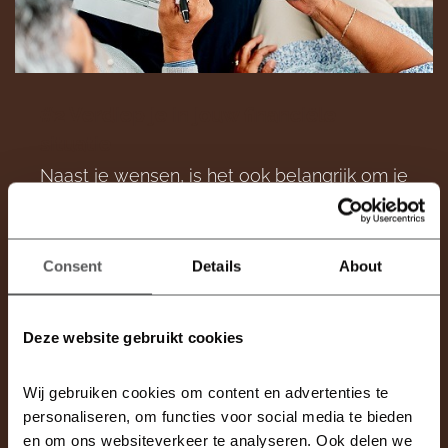
#2 Verdiep je in jouw financiële
situatie
Naast je wensen, is het ook belangrijk om je
financiële mogelijkheden in kaart te
brengen. Weet je in welke prijsklasse je een
woning kunt kopen? Welk bedrag je kunt
Consent
Details
About
lenen? Bespreek je financiële situatie met
een financieel adviseur en laat een
financiële haalbaarheidscheck uitvoeren.
Deze website gebruikt cookies
Deze haalbaarheidscheck geeft
duidelijkheid of je een nieuwbouwwoning
kunt betalen.
Wij gebruiken cookies om content en advertenties te 
personaliseren, om functies voor social media te bieden 
en om ons websiteverkeer te analyseren. Ook delen we 