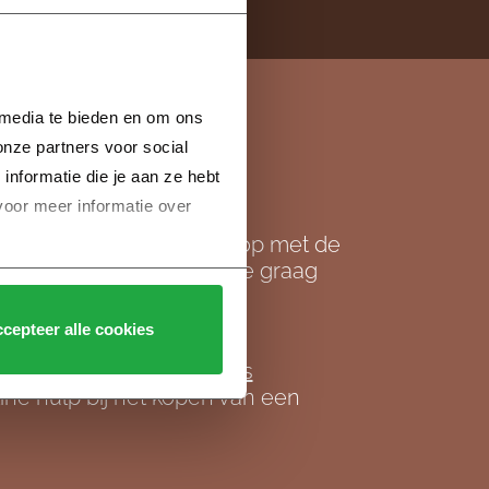
 media te bieden en om ons 
nze partners voor social 
ie
formatie die je aan ze hebt 
voor meer informatie over 
e vragen
, neem
contact
op met de
 een e-mail. We helpen je graag
cepteer alle cookies
uwbouw? Kijk op
Heijmans
ine hulp bij het kopen van een