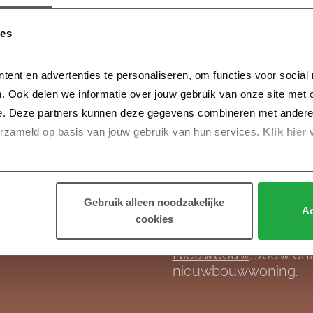
ies
tent en advertenties te personaliseren, om functies voor social
. Ook delen we informatie over jouw gebruik van onze site met o
Meer informat
e. Deze partners kunnen deze gegevens combineren met andere in
erzameld op basis van jouw gebruik van hun services.
 Klik hier 
Bekijk de
veelgesteld
e hier aan
makelaar of stuur ons
verder!
Gebruik alleen noodzakelijke
Ac
cookies
Alles weten over nie
Nieuwbouw
. Jouw onl
nieuwbouwwoning.