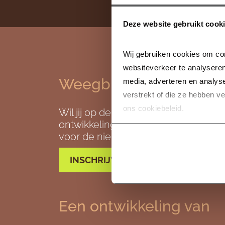
Deze website gebruikt cook
Wij gebruiken cookies om con
websiteverkeer te analyseren
Weegbree Drachten
media, adverteren en analys
verstrekt of die ze hebben v
ons cookiebeleid.
Wil jij op de hoogte blijven van de
ontwikkelingen in Weegbree? Meld j
voor de nieuwsbrief.
INSCHRIJVEN WONING →
Een ontwikkeling van